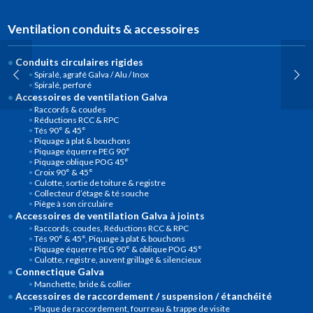
Ventilation conduits & accessoires
Conduits circulaires rigides
Spiralé, agrafé Galva / Alu / Inox
Spiralé, perforé
Accessoires de ventilation Galva
Raccords & coudes
Réductions RCC & RPC
Tés 90° & 45°
Piquage à plat & bouchons
Piquage équerre PEG 90°
Piquage oblique POG 45°
Croix 90° & 45°
Culotte, sortie de toiture & registre
Collecteur d’étage & té souche
Piège à son circulaire
Accessoires de ventilation Galva à joints
Raccords, coudes, Réductions RCC & RPC
Tés 90° & 45°, Piquage à plat & bouchons
Piquage équerre PEG 90° & oblique POG 45°
Culotte, registre, auvent grillagé & silencieux
Connectique Galva
Manchette, bride & collier
Accessoires de raccordement / suspension / étanchéité
Plaque de raccordement, fourreau & trappe de visite