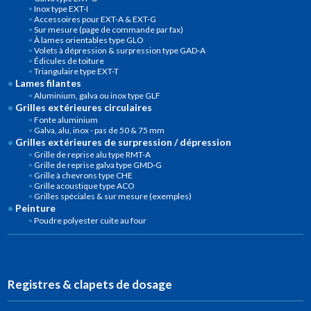
Inox type EXT-I
Accessoires pour EXT-A & EXT-G
Sur mesure (page de commande par fax)
À lames orientables type GLO
Volets à dépression & surpression type GAD-A
Édicules de toiture
Triangulaire type EXT-T
Lames filantes
Aluminium, galva ou inox type GLF
Grilles extérieures circulaires
Fonte aluminium
Galva, alu, inox - pas de 50 & 75 mm
Grilles extérieures de surpression / dépression
Grille de reprise alu type RMT-A
Grille de reprise galva type GMD-G
Grille à chevrons type CHE
Grille acoustique type ACO
Grilles spéciales & sur mesure (exemples)
Peinture
Poudre polyester cuite au four
Registres & clapets de dosage