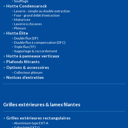
Soufflage
Hotte Condensarock
Laverie - simple ou double extraction
Four - grand débit d’extraction
Motorisée
Laverie à chicanes
Plénum
Hotte Élite
Double flux (DF)
Double flux à compensation (DFC)
Triple flux (TF)
Supportage & raccordement
Hotte à panneaux verticaux
Plafonds filtrants
Options & accessoires
Collecteur plénum
Notices d’entretien
Grilles extérieures & lames filantes
Grilles extérieures rectangulaires
Aluminium type EXT-A
Galva type EXT-G