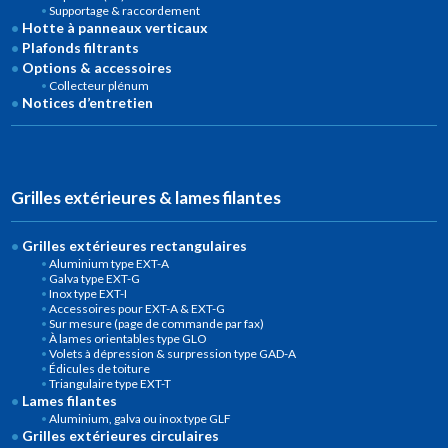
Supportage & raccordement
Hotte à panneaux verticaux
Plafonds filtrants
Options & accessoires
Collecteur plénum
Notices d’entretien
Grilles extérieures & lames filantes
Grilles extérieures rectangulaires
Aluminium type EXT-A
Galva type EXT-G
Inox type EXT-I
Accessoires pour EXT-A & EXT-G
Sur mesure (page de commande par fax)
À lames orientables type GLO
Volets à dépression & surpression type GAD-A
Édicules de toiture
Triangulaire type EXT-T
Lames filantes
Aluminium, galva ou inox type GLF
Grilles extérieures circulaires