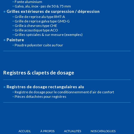
Fonte aluminium
Galva, alu, inox - pas de 50 & 75 mm
Grilles extérieures de surpression / dépression
Grille de reprise alu type RMT-A
Grille de reprise galva type GMD-G
Grille à chevrons type CHE
Grille acoustique type ACO
Grilles spéciales & sur mesure (exemples)
Peinture
Poudre polyester cuite au four
Registres & clapets de dosage
Registres de dosage rectangulaires alu
Registre de dosage pour le conditionnemment d’air de confort
Pièces détachées pour registres
ACCUEIL
À PROPOS
ACTUALITÉS
NOS CATALOGUES