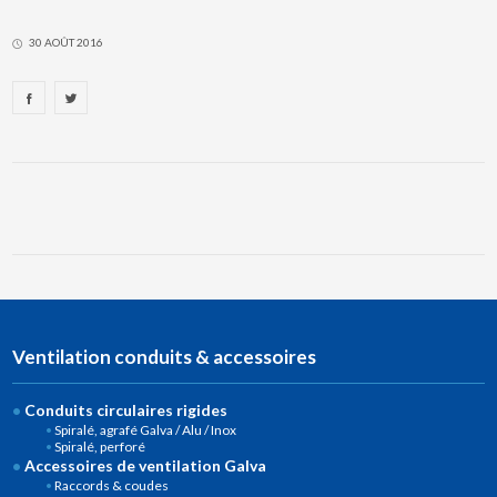
30 AOÛT 2016
Ventilation conduits & accessoires
Conduits circulaires rigides
Spiralé, agrafé Galva / Alu / Inox
Spiralé, perforé
Accessoires de ventilation Galva
Raccords & coudes