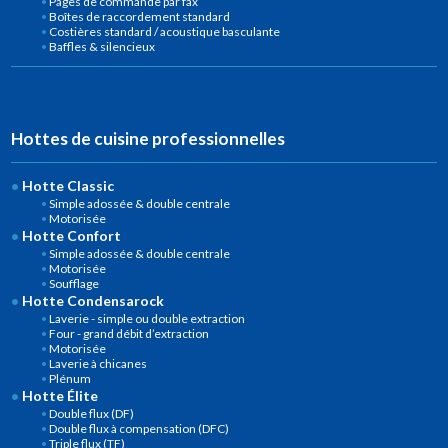
Pages de commande par fax
Boîtes de raccordement standard
Costières standard / acoustique basculante
Baffles & silencieux
Hottes de cuisine professionnelles
Hotte Classic
Simple adossée & double centrale
Motorisée
Hotte Confort
Simple adossée & double centrale
Motorisée
Soufflage
Hotte Condensarock
Laverie - simple ou double extraction
Four - grand débit d’extraction
Motorisée
Laverie à chicanes
Plénum
Hotte Élite
Double flux (DF)
Double flux à compensation (DFC)
Triple flux (TF)