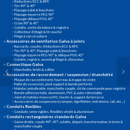
Réductions RCC & RPC
Tés 90° & 45°
Piquage à plat & bouchons
Piquage équerre PEG 90°
Piquage oblique POG 45°
Croix 90° & 45°
Culotte, sortie de toiture & registre
Collecteur d’étage & té souche
Piège à son circulaire
Accessoires de ventilation Galva à joints
Raccords, coudes, Réductions RCC & RPC
Tés 90° & 45°, Piquage à plat & bouchons
Piquage équerre PEG 90° & oblique POG 45°
Culotte, registre, auvent grillagé & silencieux
Connectique Galva
Manchette, bride & collier
Accessoires de raccordement / suspension / étanchéité
Plaque de raccordement, fourreau & trappe de visite
Patte de susension, pied support & bande perforée
Matelas antivibratile, manchette souple, clé de commande pour registre
Bande adhésive toile, aluminium, PVC & auto-rétractable
Joint et matelas mousse M1, mastic & support de terrasse
Accessoires de suspension (crampon, tige filetée, entretoise, rail, etc...)
Conduits flexibles
Conduits semi-rigides, flexibles vinyle & aluminium
Conduits rectangulaires standards Galva
Gaine droite, coude 90°, 45°, culotte, déport, transformation, trémie &
manchette souple