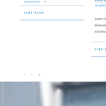
30 AOÛT 2016
0
18 MARS 
Nous d
LIRE PLUS
quatre é
disposant
échafaud
LIRE 
1
2