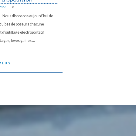
2016
0
isposons aujourd’hui de
quipes de poseurs chacune
 d’outillage électroportatif,
ages, lèves gaines …
PLUS