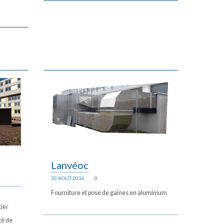
Lanvéoc
30 AOÛT 2016
0
Fourniture et pose de gaines en aluminium
cier
té de