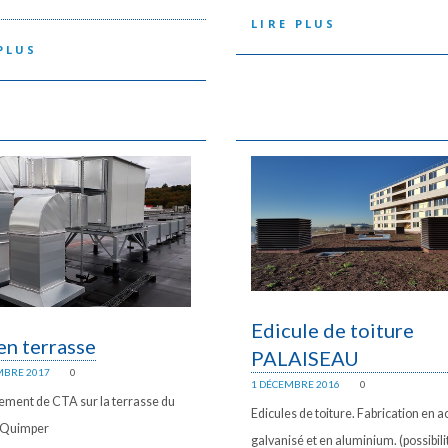
LIRE PLUS
PLUS
Edicule de toiture
n terrasse
PALAISEAU
MBRE 2017
0
1 DÉCEMBRE 2016
0
ment de CTA sur la terrasse du
Edicules de toiture. Fabrication en a
 Quimper
galvanisé et en aluminium. (possibili