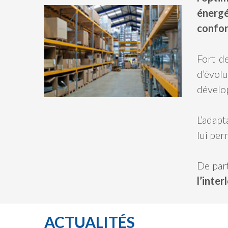
énergé
confor
Fort de
d’évol
dévelop
L’adapt
lui per
De part
l’inter
ACTUALITÉS