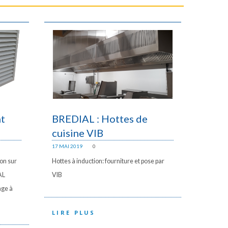
nt
BREDIAL : Hottes de
cuisine VIB
17 MAI 2019
0
on sur
Hottes à induction: fourniture et pose par
AL
VIB
age à
LIRE PLUS