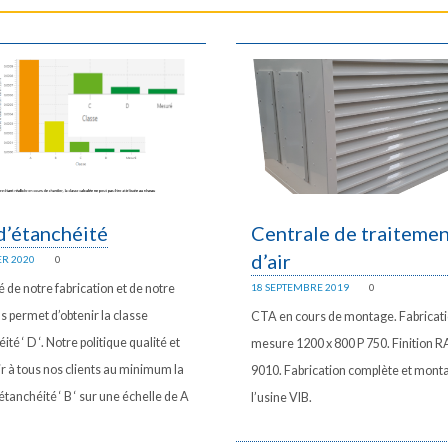
d’étanchéité
Centrale de traiteme
d’air
ER 2020
0
é de notre fabrication et de notre
18 SEPTEMBRE 2019
0
s permet d’obtenir la classe
CTA en cours de montage. Fabricati
ité ‘ D ‘. Notre politique qualité et
mesure 1200 x 800 P 750. Finition R
ir à tous nos clients au minimum la
9010. Fabrication complète et mont
étanchéité ‘ B ‘ sur une échelle de A
l’usine VIB.