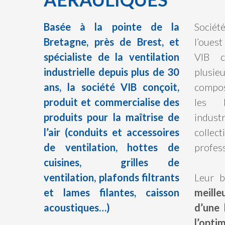
Basée à la pointe de la
Sociét
Bretagne, près de Brest, et
l’ouest
spécialiste de la ventilation
VIB c
industrielle depuis plus de 30
plusie
ans, la société VIB conçoit,
compos
produit et commercialise des
les bâ
produits pour la maîtrise de
indust
l’air (conduits et accessoires
collec
de ventilation, hottes de
profess
cuisines, grilles de
ventilation, plafonds filtrants
Leur b
et lames filantes, caisson
meill
acoustiques…)
d’une 
l’op