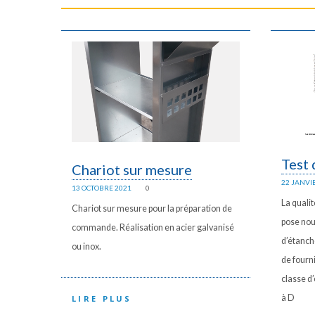
Test 
Chariot sur mesure
22 JANVI
13 OCTOBRE 2021
0
La qualit
Chariot sur mesure pour la préparation de
pose nou
commande. Réalisation en acier galvanisé
d’étanché
ou inox.
de fourn
classe d’
à D
LIRE PLUS