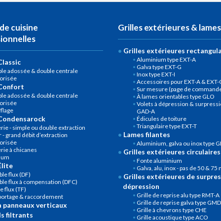
de cuisine
Grilles extérieures & lames
ionnelles
Grilles extérieures rectangul
Aluminium type EXT-A
lassic
Galva type EXT-G
le adossée & double centrale
Inox type EXT-I
orisée
Accessoires pour EXT-A & EXT-
Confort
Sur mesure (page de commande 
le adossée & double centrale
À lames orientables type GLO
orisée
Volets à dépression & surpressi
flage
GAD-A
Condensarock
Édicules de toiture
Triangulaire type EXT-T
rie - simple ou double extraction
Lames filantes
 - grand débit d’extraction
orisée
Aluminium, galva ou inox type G
rie à chicanes
Grilles extérieures circulaires
num
Fonte aluminium
lite
Galva, alu, inox - pas de 50 & 7
le flux (DF)
Grilles extérieures de surpres
le flux à compensation (DFC)
dépression
le flux (TF)
Grille de reprise alu type RMT-A
portage & raccordement
Grille de reprise galva type GM
à panneaux verticaux
Grille à chevrons type CHE
s filtrants
Grille acoustique type ACO