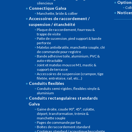
Options
silencieux
Col
Connectique Galva
Notices
Manchette, bride & collier
Accessoires de raccordement /
suspension / étanchéité
Plaque de raccordement, fourreau &
trappe de visite
Patte de susension, pied support & bande
perforée
Matelas antivibratile, manchette souple, clé
de commande pour registre
Bande adhésive toile, aluminium, PVC &
auto-rétractable
Joint et matelas mousse M1, mastic &
support de terrasse
Accessoires de suspension (crampon, tige
filetée, entretoise, rail, etc...)
Conduits flexibles
Conduits semi-rigides, flexibles vinyle &
aluminium
Conduits rectangulaires standards
Galva
Gaine droite, coude 90°, 45°, culotte,
déport, transformation, trémie &
manchette souple
Pages de commande par fax
Boîtes de raccordement standard
Costières standard / acoustique basculante