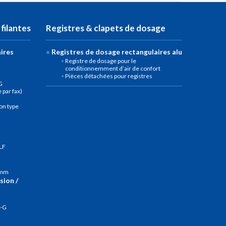
 filantes
Registres & clapets de dosage
aires
Registres de dosage rectangulaires alu
Registre de dosage pour le
conditionnemment d’air de confort
Pièces détachées pour registres
G
par fax)
on type
LF
5 mm
sion /
D-G