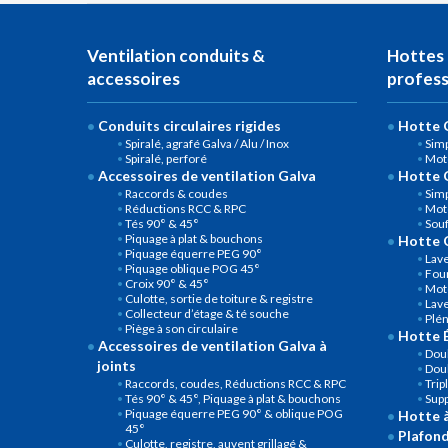
Ventilation conduits &
Hottes 
accessoires
profess
Conduits circulaires rigides
Hotte C
Spiralé, agrafé Galva / Alu / Inox
Simp
Spiralé, perforé
Mot
Accessoires de ventilation Galva
Hotte 
Raccords & coudes
Simp
Réductions RCC & RPC
Mot
Tés 90° & 45°
Souf
Piquage à plat & bouchons
Hotte 
Piquage équerre PEG 90°
Lave
Piquage oblique POG 45°
Four
Croix 90° & 45°
Mot
Culotte, sortie de toiture & registre
Lave
Collecteur d’étage & té souche
Plé
Piège à son circulaire
Hotte É
Accessoires de ventilation Galva à
Doub
joints
Doub
Raccords, coudes, Réductions RCC & RPC
Trip
Tés 90° & 45°, Piquage à plat & bouchons
Sup
Piquage équerre PEG 90° & oblique POG
Hotte 
45°
Plafond
Culotte, registre, auvent grillagé &