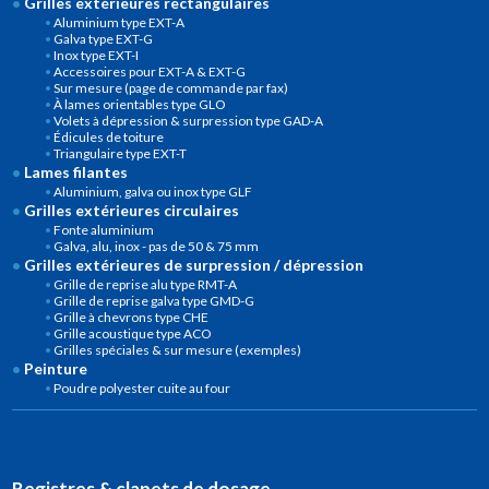
Grilles extérieures rectangulaires
Aluminium type EXT-A
Galva type EXT-G
Inox type EXT-I
Accessoires pour EXT-A & EXT-G
Sur mesure (page de commande par fax)
À lames orientables type GLO
Volets à dépression & surpression type GAD-A
Édicules de toiture
Triangulaire type EXT-T
Lames filantes
Aluminium, galva ou inox type GLF
Grilles extérieures circulaires
Fonte aluminium
Galva, alu, inox - pas de 50 & 75 mm
Grilles extérieures de surpression / dépression
Grille de reprise alu type RMT-A
Grille de reprise galva type GMD-G
Grille à chevrons type CHE
Grille acoustique type ACO
Grilles spéciales & sur mesure (exemples)
Peinture
Poudre polyester cuite au four
Registres & clapets de dosage