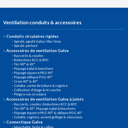
Ventilation conduits & accessoires
Conduits circulaires rigides
Spiralé, agrafé Galva / Alu / Inox
Spiralé, perforé
Accessoires de ventilation Galva
Raccords & coudes
Réductions RCC & RPC
Tés 90° & 45°
Piquage à plat & bouchons
Piquage équerre PEG 90°
Piquage oblique POG 45°
Croix 90° & 45°
Culotte, sortie de toiture & registre
Collecteur d’étage & té souche
Piège à son circulaire
Accessoires de ventilation Galva à joints
Raccords, coudes, Réductions RCC & RPC
Tés 90° & 45°, Piquage à plat & bouchons
Piquage équerre PEG 90° & oblique POG 45°
Culotte, registre, auvent grillagé & silencieux
Connectique Galva
Manchette, bride & collier