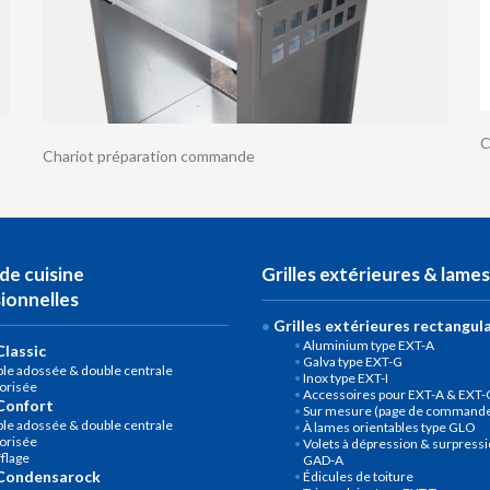
C
Chariot préparation commande
de cuisine
Grilles extérieures & lames
ionnelles
Grilles extérieures rectangul
Aluminium type EXT-A
lassic
Galva type EXT-G
le adossée & double centrale
Inox type EXT-I
orisée
Accessoires pour EXT-A & EXT-
Confort
Sur mesure (page de commande 
le adossée & double centrale
À lames orientables type GLO
orisée
Volets à dépression & surpressi
flage
GAD-A
Condensarock
Édicules de toiture