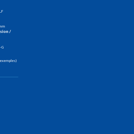
LF
5 mm
sion /
D-G
 (exemples)