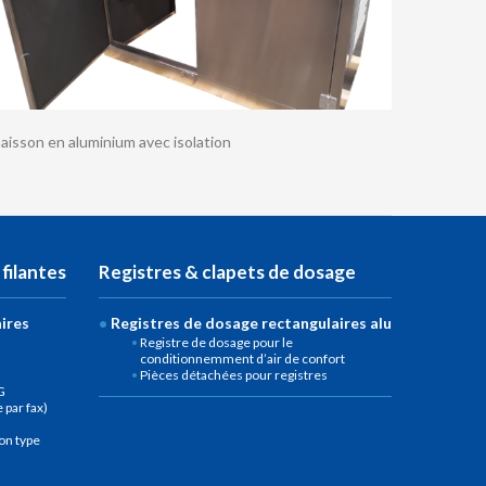
aisson en aluminium avec isolation
 filantes
Registres & clapets de dosage
aires
Registres de dosage rectangulaires alu
Registre de dosage pour le
conditionnemment d’air de confort
Pièces détachées pour registres
G
par fax)
on type