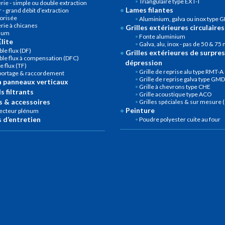
Triangulaire type EXT-T
rie - simple ou double extraction
Lames filantes
 - grand débit d’extraction
orisée
Aluminium, galva ou inox type G
rie à chicanes
Grilles extérieures circulaires
num
Fonte aluminium
lite
Galva, alu, inox - pas de 50 & 7
le flux (DF)
Grilles extérieures de surpres
le flux à compensation (DFC)
dépression
le flux (TF)
Grille de reprise alu type RMT-A
portage & raccordement
Grille de reprise galva type GM
à panneaux verticaux
Grille à chevrons type CHE
s filtrants
Grille acoustique type ACO
 & accessoires
Grilles spéciales & sur mesure
Peinture
lecteur plénum
 d’entretien
Poudre polyester cuite au four