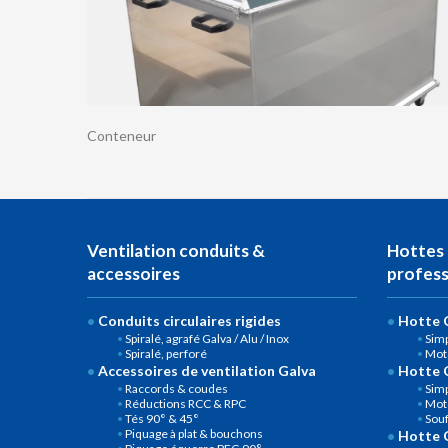
Conteneur
Ventilation conduits &
Hottes 
accessoires
profess
Conduits circulaires rigides
Hotte C
Spiralé, agrafé Galva / Alu / Inox
Simp
Spiralé, perforé
Mot
Accessoires de ventilation Galva
Hotte 
Raccords & coudes
Simp
Réductions RCC & RPC
Mot
Tés 90° & 45°
Souf
Piquage à plat & bouchons
Hotte 