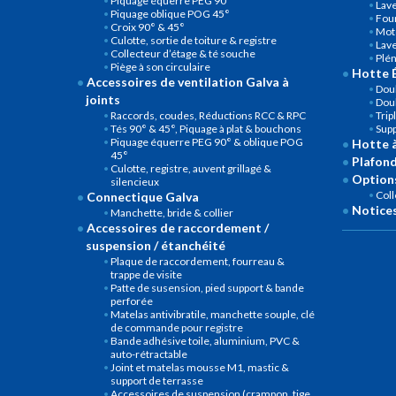
Piquage équerre PEG 90°
Lave
Piquage oblique POG 45°
Four
Croix 90° & 45°
Mot
Culotte, sortie de toiture & registre
Lave
Collecteur d’étage & té souche
Plé
Piège à son circulaire
Hotte É
Accessoires de ventilation Galva à
Doub
joints
Doub
Raccords, coudes, Réductions RCC & RPC
Trip
Tés 90° & 45°, Piquage à plat & bouchons
Sup
Piquage équerre PEG 90° & oblique POG
Hotte 
45°
Plafond
Culotte, registre, auvent grillagé &
Options
silencieux
Col
Connectique Galva
Notices
Manchette, bride & collier
Accessoires de raccordement /
suspension / étanchéité
Plaque de raccordement, fourreau &
trappe de visite
Patte de susension, pied support & bande
perforée
Matelas antivibratile, manchette souple, clé
de commande pour registre
Bande adhésive toile, aluminium, PVC &
auto-rétractable
Joint et matelas mousse M1, mastic &
support de terrasse
Accessoires de suspension (crampon, tige