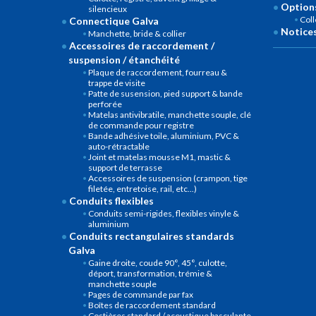
Options
silencieux
Col
Connectique Galva
Notices
Manchette, bride & collier
Accessoires de raccordement /
suspension / étanchéité
Plaque de raccordement, fourreau &
trappe de visite
Patte de susension, pied support & bande
perforée
Matelas antivibratile, manchette souple, clé
de commande pour registre
Bande adhésive toile, aluminium, PVC &
auto-rétractable
Joint et matelas mousse M1, mastic &
support de terrasse
Accessoires de suspension (crampon, tige
filetée, entretoise, rail, etc...)
Conduits flexibles
Conduits semi-rigides, flexibles vinyle &
aluminium
Conduits rectangulaires standards
Galva
Gaine droite, coude 90°, 45°, culotte,
déport, transformation, trémie &
manchette souple
Pages de commande par fax
Boîtes de raccordement standard
Costières standard / acoustique basculante