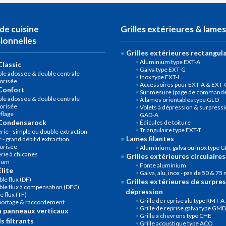
de cuisine
Grilles extérieures & lames
ionnelles
Grilles extérieures rectangul
Aluminium type EXT-A
lassic
Galva type EXT-G
le adossée & double centrale
Inox type EXT-I
orisée
Accessoires pour EXT-A & EXT-
Confort
Sur mesure (page de commande 
le adossée & double centrale
À lames orientables type GLO
orisée
Volets à dépression & surpressi
flage
GAD-A
Condensarock
Édicules de toiture
Triangulaire type EXT-T
rie - simple ou double extraction
Lames filantes
 - grand débit d’extraction
orisée
Aluminium, galva ou inox type G
rie à chicanes
Grilles extérieures circulaires
num
Fonte aluminium
lite
Galva, alu, inox - pas de 50 & 7
le flux (DF)
Grilles extérieures de surpres
le flux à compensation (DFC)
dépression
le flux (TF)
Grille de reprise alu type RMT-A
portage & raccordement
Grille de reprise galva type GM
à panneaux verticaux
Grille à chevrons type CHE
s filtrants
Grille acoustique type ACO