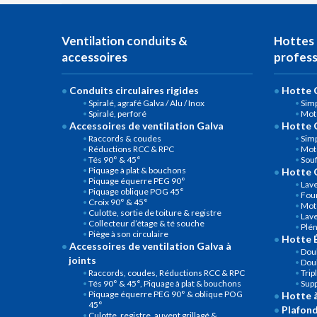
Ventilation conduits &
Hottes 
accessoires
profess
Conduits circulaires rigides
Hotte C
Spiralé, agrafé Galva / Alu / Inox
Simp
Spiralé, perforé
Mot
Accessoires de ventilation Galva
Hotte 
Raccords & coudes
Simp
Réductions RCC & RPC
Mot
Tés 90° & 45°
Souf
Piquage à plat & bouchons
Hotte 
Piquage équerre PEG 90°
Lave
Piquage oblique POG 45°
Four
Croix 90° & 45°
Mot
Culotte, sortie de toiture & registre
Lave
Collecteur d’étage & té souche
Plé
Piège à son circulaire
Hotte É
Accessoires de ventilation Galva à
Doub
joints
Doub
Raccords, coudes, Réductions RCC & RPC
Trip
Tés 90° & 45°, Piquage à plat & bouchons
Sup
Piquage équerre PEG 90° & oblique POG
Hotte 
45°
Plafond
Culotte, registre, auvent grillagé &