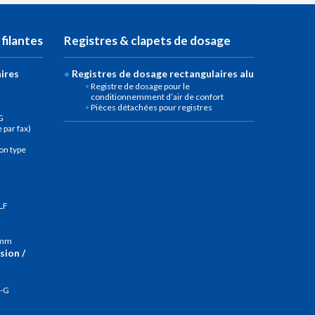
 filantes
Registres & clapets de dosage
aires
Registres de dosage rectangulaires alu
Registre de dosage pour le
conditionnemment d’air de confort
Pièces détachées pour registres
G
par fax)
on type
LF
5 mm
sion /
D-G